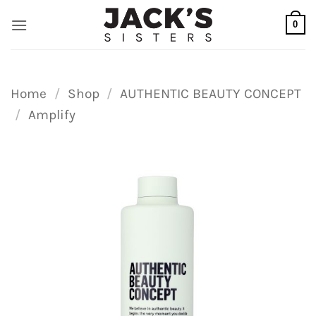
Ga
0
naar
inhoud
Home
/
Shop
/
AUTHENTIC BEAUTY CONCEPT
/
Amplify