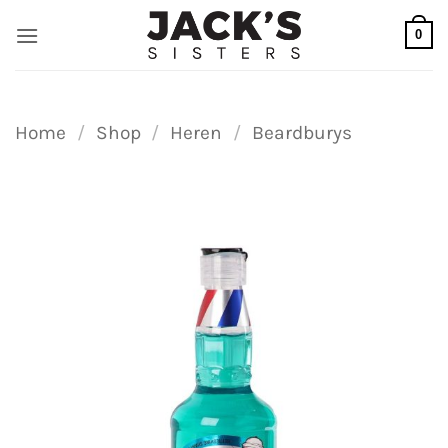
Ga
0
naar
inhoud
Home
/
Shop
/
Heren
/
Beardburys