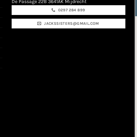
De Passage 22B 3641AK Mijdrecht
0297 284 899
JACKSSISTERS@GMAIL.COM