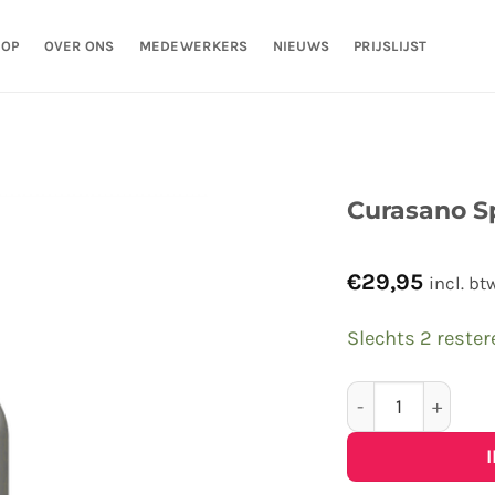
HOP
OVER ONS
MEDEWERKERS
NIEUWS
PRIJSLIJST
Curasano S
€
29,95
incl. bt
Slechts 2 reste
Curasano Sprayt