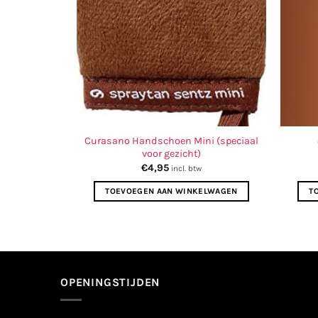
Curasano Handschoen Mini (speciaal
voor gezicht)
€
4,95
incl. btw
TOEVOEGEN AAN WINKELWAGEN
T
OPENINGSTIJDEN