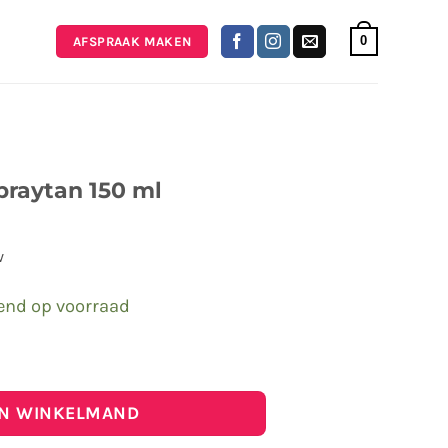
0
AFSPRAAK MAKEN
praytan 150 ml
w
rend op voorraad
an 150 ml aantal
IN WINKELMAND