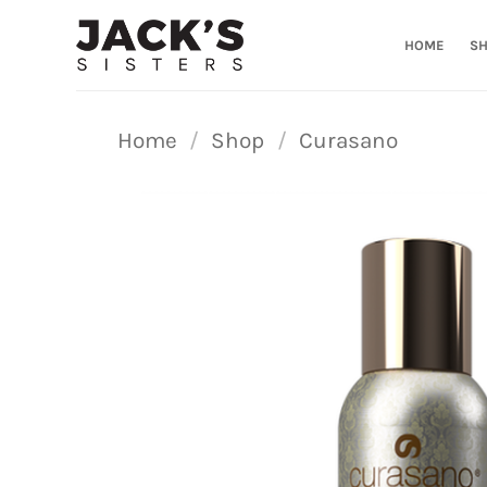
Ga
naar
HOME
S
inhoud
Home
/
Shop
/
Curasano