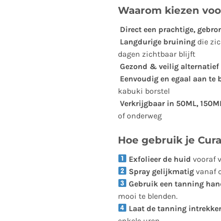
Waarom kiezen voo
Direct een prachtige, gebr
Langdurige bruining
die zi
dagen zichtbaar blijft
Gezond & veilig alternatief
Eenvoudig en egaal aan te 
kabuki borstel
Verkrijgbaar in 50ML, 150
of onderweg
Hoe gebruik je Cur
Exfolieer de huid
vooraf v
Spray gelijkmatig
vanaf c
Gebruik een tanning han
mooi te blenden.
Laat de tanning intrekke
enkele uren.