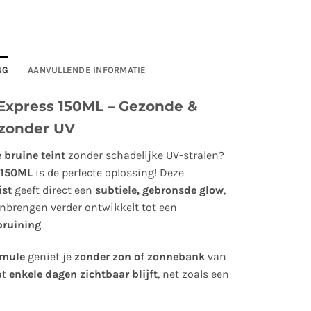
NG
AANVULLENDE INFORMATIE
Express 150ML – Gezonde &
 zonder UV
 bruine teint
zonder schadelijke UV-stralen?
 150ML
is de perfecte oplossing! Deze
ist
geeft direct een
subtiele, gebronsde glow
,
anbrengen verder ontwikkelt tot een
bruining
.
rmule
geniet je
zonder zon of zonnebank
van
at
enkele dagen zichtbaar blijft
, net zoals een