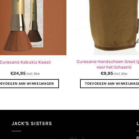
Curasano Handschoen Groot (p
Curasano Kabukiz Kwast
voor het lichaam)
€
24,95
€
9,95
incl. btw
incl. btw
OEVOEGEN AAN WINKELWAGEN
TOEVOEGEN AAN WINKELWAG
JACK’S SISTERS