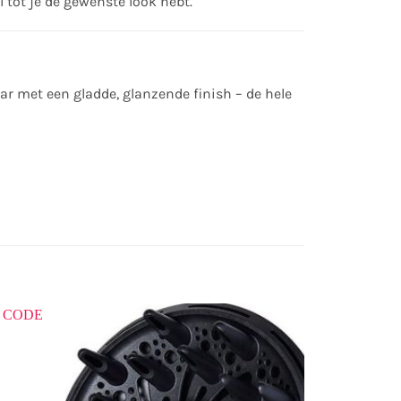
 tot je de gewenste look hebt.
r met een gladde, glanzende finish – de hele