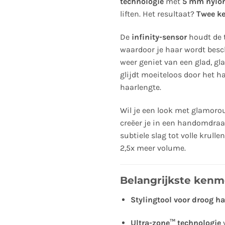
technologie
met
5 mm nylon
liften. Het resultaat?
Twee k
De
infinity-sensor
houdt de 
waardoor je haar wordt besch
weer geniet van een glad, gl
glijdt moeiteloos door het ha
haarlengte.
Wil je een look met glamoro
creëer je in een handomdraa
subtiele slag tot volle krul
2,5x meer volume.
Belangrijkste kenm
Stylingtool voor droog ha
Ultra-zone™ technologie
v