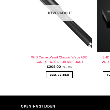
UITVERKOCHT
rl 32mm ADD
GHD Curve Wand Classic Wave ADD
GHD 
ISCOUNT
CODE GHD20% FOR DISCOUNT
ADD
€
209,00
tw
incl. btw
ELWAGEN
LEES VERDER
T
OPENINGSTIJDEN