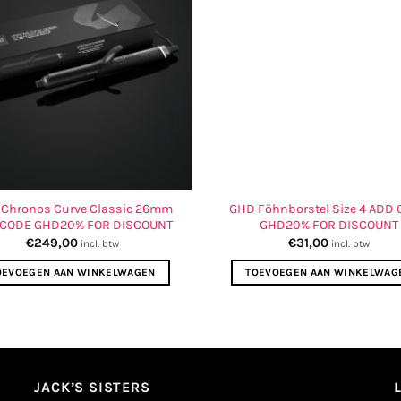
Chronos Curve Classic 26mm
GHD Föhnborstel Size 4 ADD
 CODE GHD20% FOR DISCOUNT
GHD20% FOR DISCOUNT
€
249,00
€
31,00
incl. btw
incl. btw
OEVOEGEN AAN WINKELWAGEN
TOEVOEGEN AAN WINKELWAG
JACK’S SISTERS