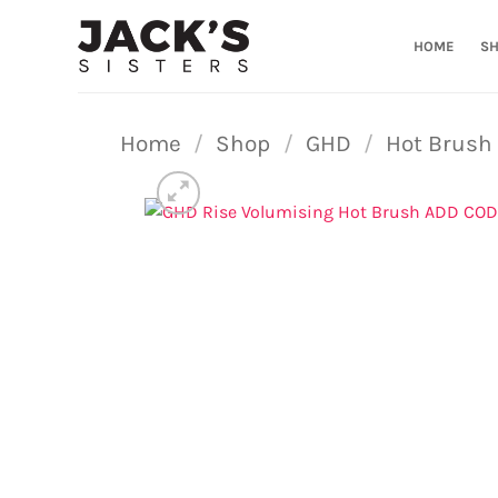
Ga
naar
HOME
S
inhoud
Home
/
Shop
/
GHD
/
Hot Brush