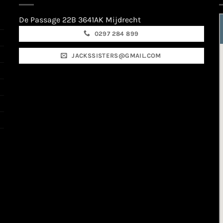
De Passage 22B 3641AK Mijdrecht
0297 284 899
JACKSSISTERS@GMAIL.COM