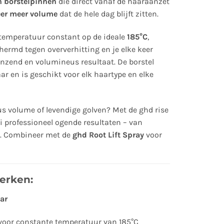
 borstelpinnen
die direct vanaf de haaraanzet
eer meer volume
dat de hele dag blijft zitten.
temperatuur constant op de ideale
185°C
,
ermd tegen oververhitting en je elke keer
anzend en volumineus resultaat. De borstel
ar en is geschikt voor elk haartype en elke
us volume of levendige golven? Met de ghd rise
i professioneel ogende resultaten – van
len. Combineer met de
ghd Root Lift Spray
voor
erken:
ar
oor constante temperatuur van 185°C