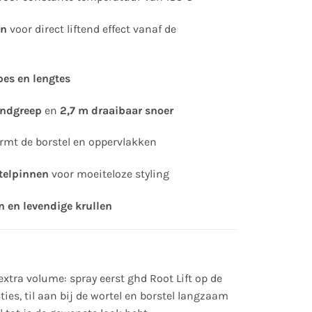
en
voor direct liftend effect vanaf de
pes en lengtes
andgreep
en
2,7 m draaibaar snoer
mt de borstel en oppervlakken
telpinnen
voor moeiteloze styling
n en levendige krullen
extra volume: spray eerst ghd Root Lift op de
cties, til aan bij de wortel en borstel langzaam