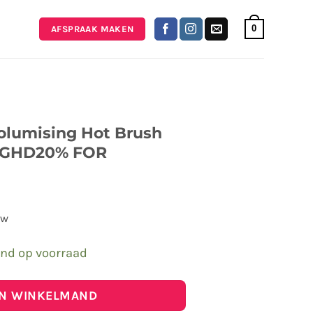
0
AFSPRAAK MAKEN
olumising Hot Brush
 GHD20% FOR
tw
end op voorraad
IN WINKELMAND