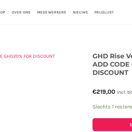
HOP
OVER ONS
MEDEWERKERS
NIEUWS
PRIJSLIJST
GHD Rise V
ADD CODE
DISCOUNT
€
219,00
incl. b
Slechts 1 rester