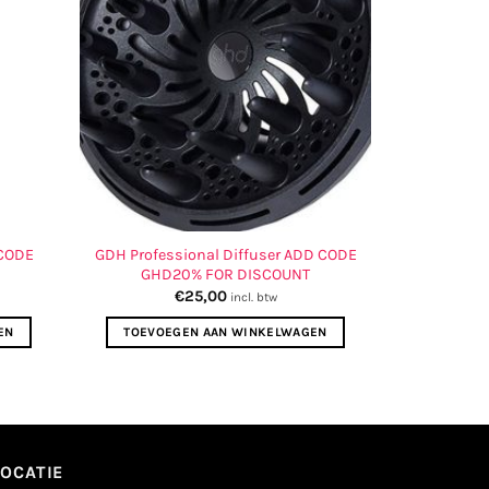
 CODE
GDH Professional Diffuser ADD CODE
GHD20% FOR DISCOUNT
€
25,00
incl. btw
EN
TOEVOEGEN AAN WINKELWAGEN
LOCATIE