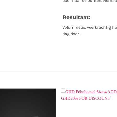
door naar de punten. Herhaal
Resultaat:
Volumineus, veerkrachtig haa
dag door.