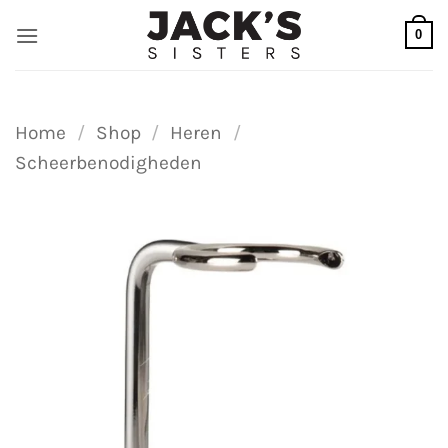
Ga
0
naar
inhoud
Home
/
Shop
/
Heren
/
Scheerbenodigheden