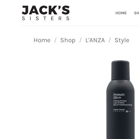
Ga
naar
HOME
S
inhoud
Home
/
Shop
/
L'ANZA
/
Style