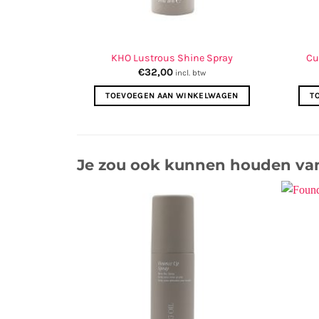
poo
KHO Lustrous Shine Spray
Cu
€
32,00
w
incl. btw
ELWAGEN
TOEVOEGEN AAN WINKELWAGEN
T
Je zou ook kunnen houden va