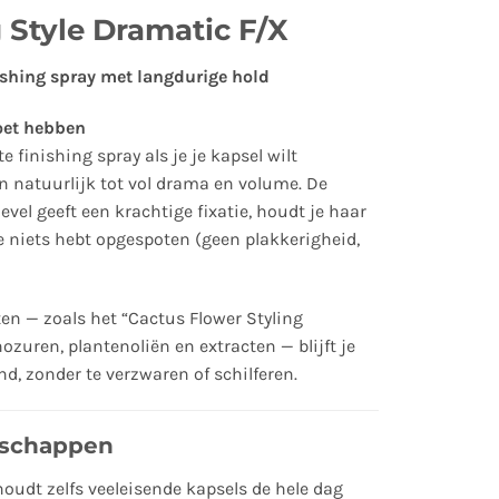
 Style Dramatic F/X
ishing spray met langdurige hold
oet hebben
e finishing spray als je je kapsel wilt
n natuurlijk tot vol drama en volume. De
vel geeft een krachtige fixatie, houdt je haar
je niets hebt opgespoten (geen plakkerigheid,
en — zoals het “Cactus Flower Styling
uren, plantenoliën en extracten — blijft je
d, zonder te verzwaren of schilferen.
nschappen
 houdt zelfs veeleisende kapsels de hele dag