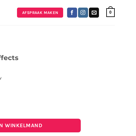
0
AFSPRAAK MAKEN
fects
w
 aantal
IN WINKELMAND