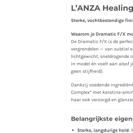
L’ANZA Healing
Sterke, vochtbestendige fin
Waarom je Dramatic F/X m
De Dramatic F/X is de perfect
vergrendelen — van subtiel e
lichtgewicht, sneldrogende ne
in model én voelt aan alsof 
geen stijfheid).
Dankzij voedende ingrediënt
Complex” met keratine-aminoz
haar ook verzorgd en glanzen
Belangrijkste eige
Sterke, langdurige hold
: