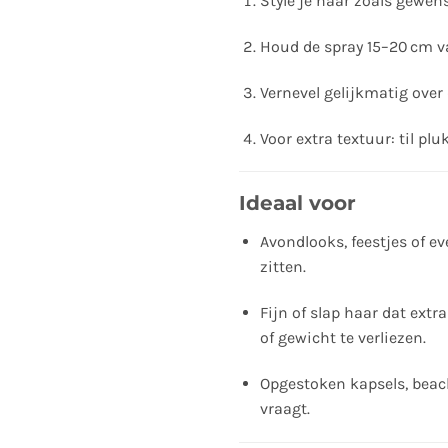
Style je haar zoals gewens
Houd de spray 15–20 cm va
Vernevel gelijkmatig over 
Voor extra textuur: til pl
Ideaal voor
Avondlooks, feestjes of ev
zitten.
Fijn of slap haar dat ext
of gewicht te verliezen.
Opgestoken kapsels, beach 
vraagt.