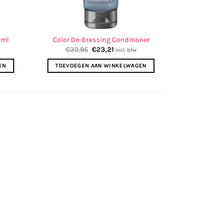
0ml
Color De-Brassing Conditioner
e
Oorspronkelijke
Huidige
€
30,95
€
23,21
incl. btw
prijs
prijs
was:
is:
EN
TOEVOEGEN AAN WINKELWAGEN
€30,95.
€23,21.