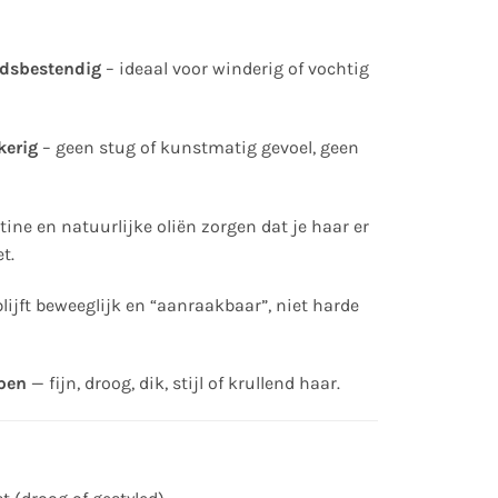
idsbestendig
– ideaal voor winderig of vochtig
kerig
– geen stug of kunstmatig gevoel, geen
tine en natuurlijke oliën zorgen dat je haar er
t.
lijft beweeglijk en “aanraakbaar”, niet harde
ypen
— fijn, droog, dik, stijl of krullend haar.