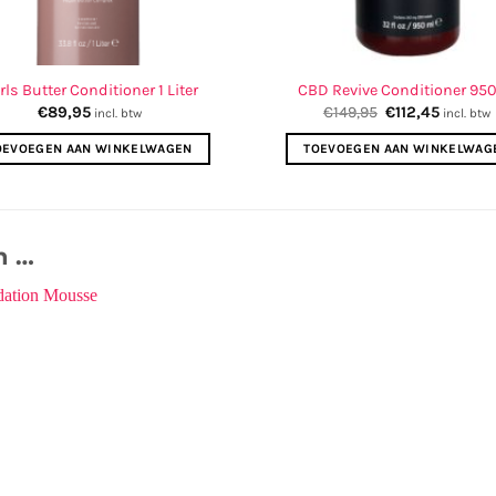
rls Butter Conditioner 1 Liter
CBD Revive Conditioner 95
Oorspronkelijk
Huidige
€
89,95
€
149,95
€
112,45
incl. btw
incl. btw
prijs
prijs
was:
is:
OEVOEGEN AAN WINKELWAGEN
TOEVOEGEN AAN WINKELWAG
€149,95.
€112,45.
n …