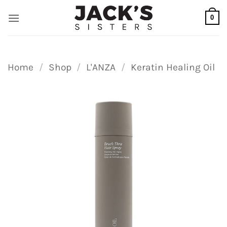
Ga
0
naar
inhoud
Home
/
Shop
/
L'ANZA
/
Keratin Healing Oil