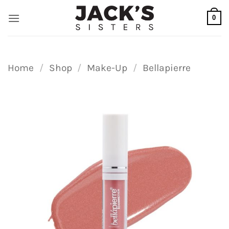
Ga
0
naar
inhoud
Home
/
Shop
/
Make-Up
/
Bellapierre