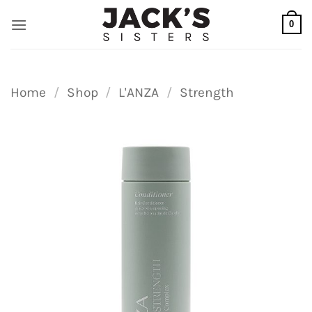
Ga
0
naar
inhoud
Home
/
Shop
/
L'ANZA
/
Strength