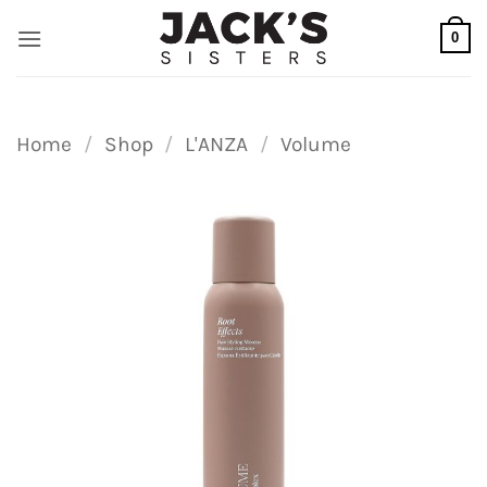
Ga
0
naar
inhoud
Home
/
Shop
/
L'ANZA
/
Volume