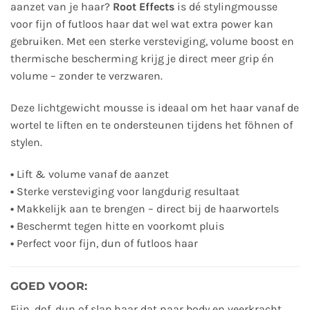
aanzet van je haar?
Root Effects
is dé stylingmousse
voor fijn of futloos haar dat wel wat extra power kan
gebruiken. Met een sterke versteviging, volume boost en
thermische bescherming krijg je direct meer grip én
volume – zonder te verzwaren.
Deze lichtgewicht mousse is ideaal om het haar vanaf de
wortel te liften en te ondersteunen tijdens het föhnen of
stylen.
•
Lift & volume vanaf de aanzet
•
Sterke versteviging voor langdurig resultaat
•
Makkelijk aan te brengen – direct bij de haarwortels
•
Beschermt tegen hitte en voorkomt pluis
•
Perfect voor fijn, dun of futloos haar
GOED VOOR:
Fijn, dof, dun of slap haar dat naar body en veerkracht