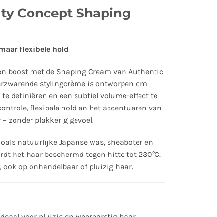
uty Concept Shaping
aar flexibele hold
 een boost met de Shaping Cream van Authentic
verzwarende stylingcrème is ontworpen om
 te definiëren en een subtiel volume-effect te
controle, flexibele hold en het accentueren van
 – zonder plakkerig gevoel.
oals natuurlijke Japanse was, sheaboter en
dt het haar beschermd tegen hitte tot 230°C.
k, ook op onhandelbaar of pluizig haar.
ideaal voor pluizig en weerbarstig haar