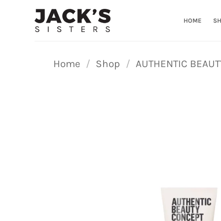
Ga
naar
HOME
S
inhoud
Home
/
Shop
/
AUTHENTIC BEAUT