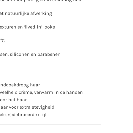
et natuurlijke afwerking
xturen en ‘lived-in’ looks
0°C
sen, siliconen en parabenen
anddoekdroog haar
veelheid crème, verwarm in de handen
door het haar
aar voor extra stevigheid
le, gedefinieerde stijl