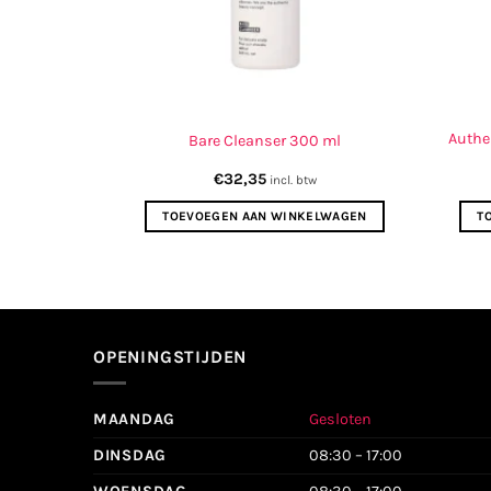
Authe
50 ml
Bare Cleanser 300 ml
€
32,35
incl. btw
ELWAGEN
TOEVOEGEN AAN WINKELWAGEN
T
OPENINGSTIJDEN
MAANDAG
Gesloten
DINSDAG
08:30 – 17:00