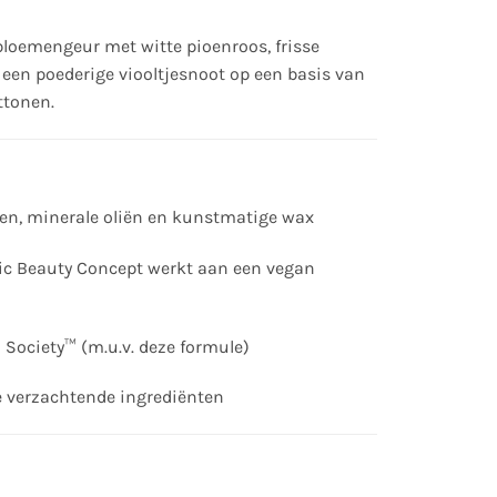
 bloemengeur met witte pioenroos, frisse
n een poederige viooltjesnoot op een basis van
ttonen.
ten, minerale oliën en kunstmatige wax
ic Beauty Concept werkt aan een vegan
n Society™ (m.u.v. deze formule)
 verzachtende ingrediënten