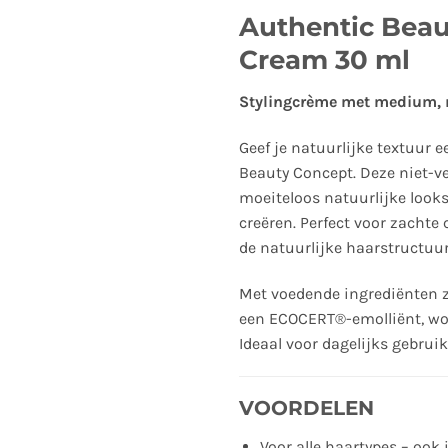
Authentic Bea
Cream 30 ml
Stylingcrème met medium, m
Geef je natuurlijke textuur
Beauty Concept. Deze niet-
moeiteloos natuurlijke looks
creëren. Perfect voor zachte 
de natuurlijke haarstructuur
Met voedende ingrediënten z
een ECOCERT®-emolliënt, wor
Ideaal voor dagelijks gebrui
VOORDELEN
Voor alle haartypes – ook 