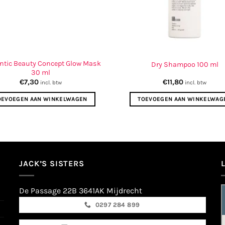
ntic Beauty Concept Glow Mask
Dry Shampoo 100 ml
30 ml
€
7,30
€
11,80
incl. btw
incl. btw
OEVOEGEN AAN WINKELWAGEN
TOEVOEGEN AAN WINKELWAG
JACK’S SISTERS
De Passage 22B 3641AK Mijdrecht
0297 284 899