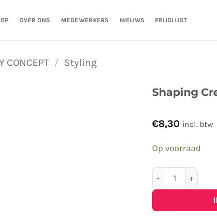
HOP
OVER ONS
MEDEWERKERS
NIEUWS
PRIJSLIJST
Y CONCEPT
/
Styling
Shaping Cr
€
8,30
incl. btw
Op voorraad
Shaping Cream 3