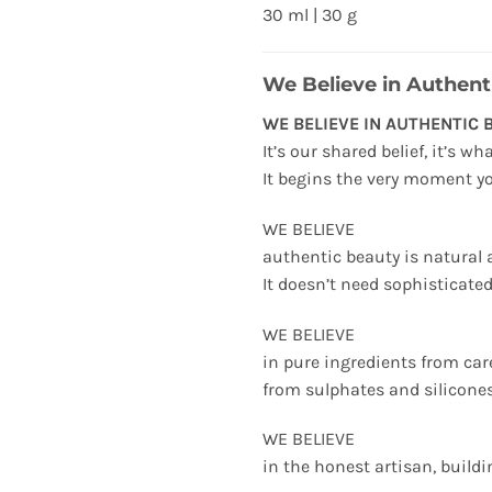
30 ml | 30 g
We Believe in Authent
WE BELIEVE IN AUTHENTIC 
It’s our shared belief, it’s w
It begins the very moment yo
WE BELIEVE
authentic beauty is natural 
It doesn’t need sophisticated
WE BELIEVE
in pure ingredients from care
from sulphates and silicones
WE BELIEVE
in the honest artisan, build