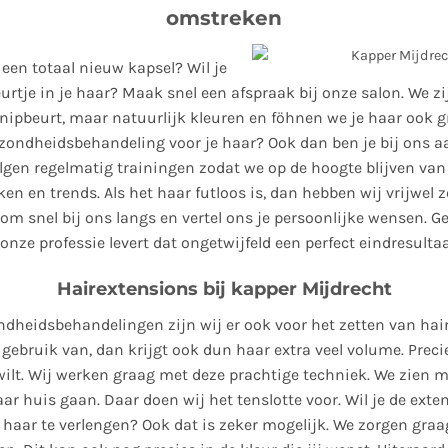
omstreken
 een totaal nieuw kapsel? Wil je
urtje in je haar? Maak snel een afspraak bij onze salon. We zi
nipbeurt, maar natuurlijk kleuren en föhnen we je haar ook gr
zondheidsbehandeling voor je haar? Ook dan ben je bij ons aa
lgen regelmatig trainingen zodat we op de hoogte blijven va
en en trends. Als het haar futloos is, dan hebben wij vrijwel 
Kom snel bij ons langs en vertel ons je persoonlijke wensen. 
onze professie levert dat ongetwijfeld een perfect eindresultaa
Hairextensions bij kapper Mijdrecht
dheidsbehandelingen zijn wij er ook voor het zetten van hai
 gebruik van, dan krijgt ook dun haar extra veel volume. Precie
 wilt. Wij werken graag met deze prachtige techniek. We zien m
ar huis gaan. Daar doen wij het tenslotte voor. Wil je de exte
 haar te verlengen? Ook dat is zeker mogelijk. We zorgen gra