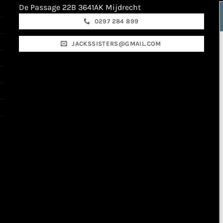
De Passage 22B 3641AK Mijdrecht
0297 284 899
JACKSSISTERS@GMAIL.COM