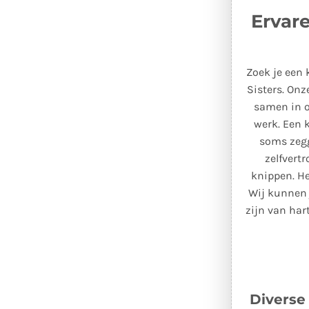
Ervare
Zoek je een 
Sisters. Onz
samen in o
werk. Een k
soms zegge
zelfvert
knippen. He
Wij kunnen 
zijn van har
Diverse