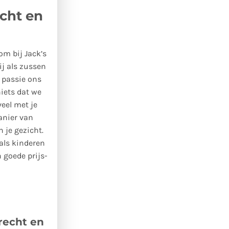
cht en
om bij Jack’s
ij als zussen
 passie ons
niets dat we
veel met je
anier van
 je gezicht.
als kinderen
 goede prijs-
recht en