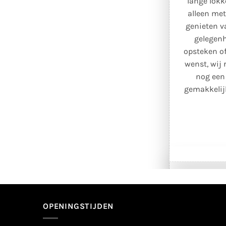
lange lokk
alleen met
genieten v
gelegenh
opsteken of
wenst, wij 
nog een
gemakkelij
OPENINGSTIJDEN