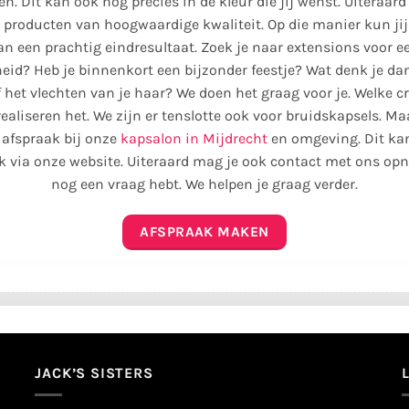
en. Dit kan ook nog precies in de kleur die jij wenst. Uiteraar
 producten van hoogwaardige kwaliteit. Op die manier kun jij
an een prachtig eindresultaat. Zoek je naar extensions voor e
eid? Heb je binnenkort een bijzonder feestje? Wat denk je da
 het vlechten van je haar? We doen het graag voor je. Welke cr
realiseren het. We zijn er tenslotte ook voor bruidskapsels. 
 afspraak bij onze
kapsalon in Mijdrecht
en omgeving. Dit kan
k via onze website. Uiteraard mag je ook contact met ons opn
nog een vraag hebt. We helpen je graag verder.
AFSPRAAK MAKEN
JACK’S SISTERS