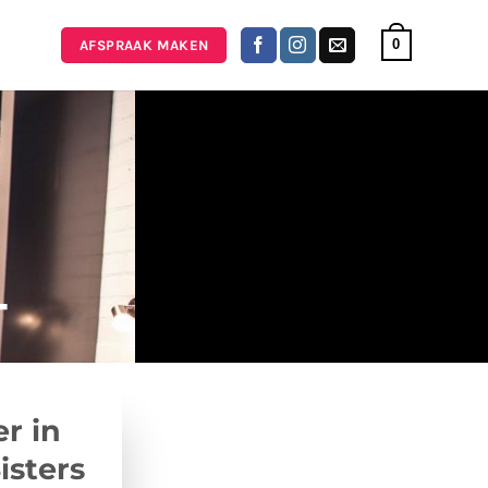
0
AFSPRAAK MAKEN
T
r in
isters