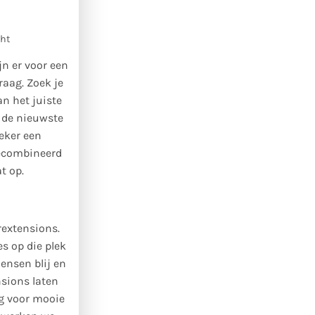
jn er voor een
aag. Zoek je
n het juiste
n de nieuwste
zeker een
Gecombineerd
t op.
rextensions.
s op die plek
ensen blij en
nsions laten
ag voor mooie