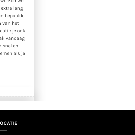
d werken we
 extra lang
en bepaalde
n van het
eatie je ook
Maak vandaag
 snel en
emen als je
LOCATIE