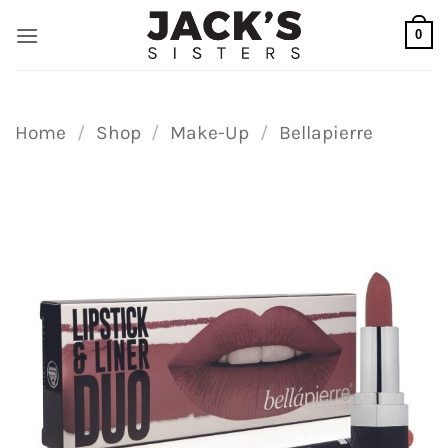
Ga
0
naar
inhoud
Home
/
Shop
/
Make-Up
/
Bellapierre