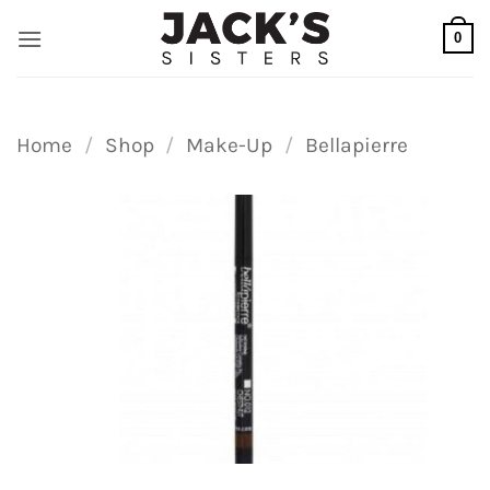
Ga
0
naar
inhoud
Home
/
Shop
/
Make-Up
/
Bellapierre