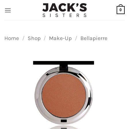
Ga
0
naar
inhoud
Home
/
Shop
/
Make-Up
/
Bellapierre