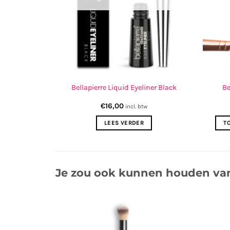
er Ginger
Bellapierre Liquid Eyeliner Black
Be
€
16,00
incl. btw
ELWAGEN
LEES VERDER
T
Je zou ook kunnen houden va