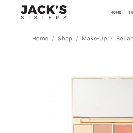
Ga
naar
HOME
S
inhoud
Home
/
Shop
/
Make-Up
/
Bellap