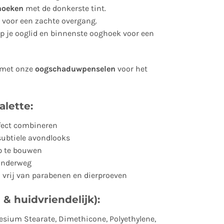
hoeken
met de donkerste tint.
t voor een zachte overgang.
p je ooglid en binnenste ooghoek voor een
met onze
oogschaduwpenselen
voor het
alette:
rfect combineren
subtiele avondlooks
p te bouwen
onderweg
– vrij van parabenen en dierproeven
 & huidvriendelijk):
nesium Stearate, Dimethicone, Polyethylene,