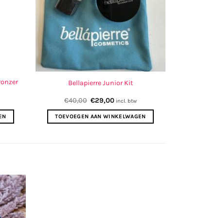
ronzer
Bellapierre Junior Kit
Oorspronkelijke
Huidige
€
40,00
€
29,00
incl. btw
prijs
prijs
was:
is:
EN
TOEVOEGEN AAN WINKELWAGEN
€40,00.
€29,00.