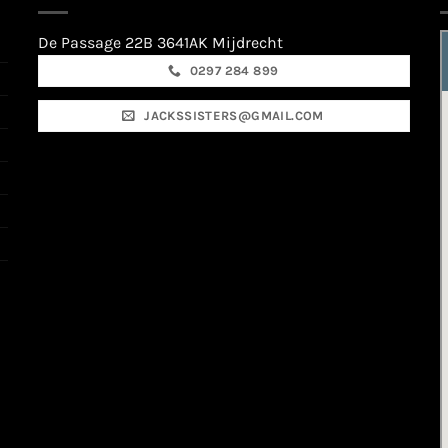
De Passage 22B 3641AK Mijdrecht
0297 284 899
JACKSSISTERS@GMAIL.COM