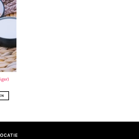
iger)
EN
LOCATIE