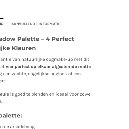
NG
AANVULLENDE INFORMATIE
dow Palette – 4 Perfect
ijke Kleuren
gantie van natuurlijke oogmake-up met dit
vat
vier perfect op elkaar afgestemde matte
 een zachte, dagelijkse ooglook of een
rt.
mule
is goed te blenden en ideaal voor zowel
s.
palette:
n de arcadeboog.