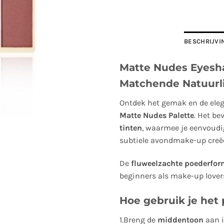
BESCHRIJVI
Matte Nudes Eyesha
Matchende Natuurl
Ontdek het gemak en de ele
Matte Nudes Palette
. Het be
tinten
, waarmee je eenvoudig
subtiele avondmake-up creëe
De
fluweelzachte poederfor
beginners als make-up lover
Hoe gebruik je het 
1.Breng de
middentoon
aan i