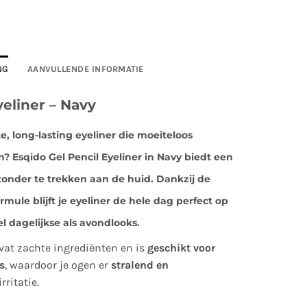
NG
AANVULLENDE INFORMATIE
yeliner – Navy
e, long-lasting eyeliner
die moeiteloos
en?
Esqido Gel Pencil Eyeliner in Navy
biedt een
onder te trekken aan de huid. Dankzij de
ormule
blijft je eyeliner
de hele dag perfect op
l dagelijkse als avondlooks.
vat zachte ingrediënten en is
geschikt voor
s
, waardoor je ogen er
stralend en
rritatie.