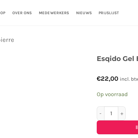
HOP
OVER ONS
MEDEWERKERS
NIEUWS
PRIJSLIJST
ierre
Esqido Gel 
€
22,00
incl. bt
Op voorraad
Esqido Gel Eyeli