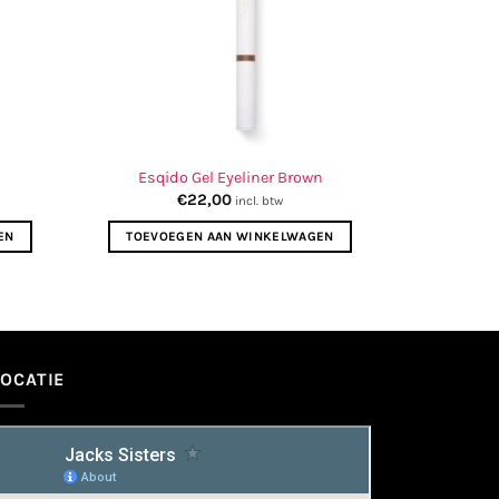
Esqido Gel Eyeliner Brown
€
22,00
incl. btw
EN
TOEVOEGEN AAN WINKELWAGEN
LOCATIE