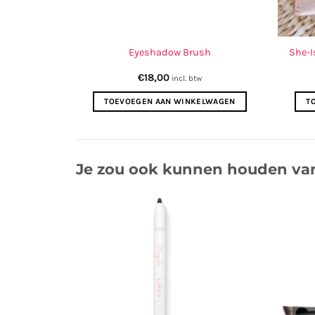
Chestnut
Eyeshadow Brush
She-I
€
18,00
w
incl. btw
ELWAGEN
TOEVOEGEN AAN WINKELWAGEN
T
Je zou ook kunnen houden va