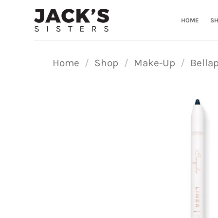
Ga
naar
HOME
S
inhoud
Home
/
Shop
/
Make-Up
/
Bellap