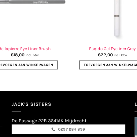
Bellapierre Eye Liner Brush
Esqido Gel Eyeliner Grey
€
18,00
€
22,00
incl. btw
incl. btw
OEVOEGEN AAN WINKELWAGEN
TOEVOEGEN AAN WINKELWAG
JACK’S SISTERS
De Passage 22B 3641AK Mijdrecht
0297 284 899