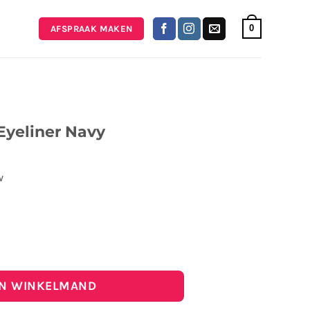
0
AFSPRAAK MAKEN
Eyeliner Navy
w
ner Navy aantal
IN WINKELMAND