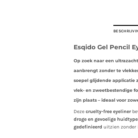
BESCHRIJVI
Esqido Gel Pencil E
Op zoek naar een
ultrazacht
aanbrengt zonder te vlekk
soepel glijdende applicatie
z
vlek- en zweetbestendige f
zijn plaats
– ideaal voor zowe
Deze
cruelty-free eyeliner
be
droge en gevoelige huidtype
gedefinieerd
uitzien zonder i