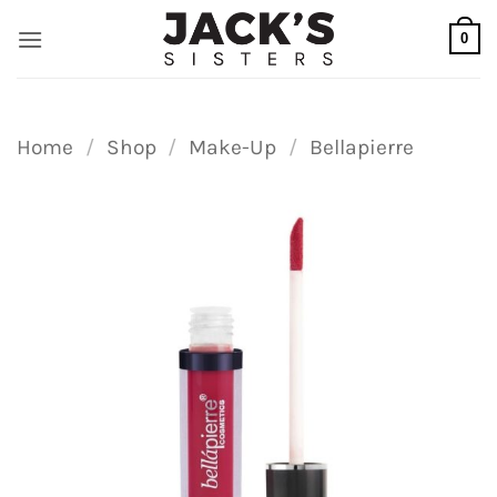
Ga
0
naar
inhoud
Home
/
Shop
/
Make-Up
/
Bellapierre