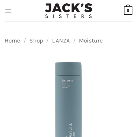
Ga
0
naar
inhoud
Home
/
Shop
/
L'ANZA
/
Moisture