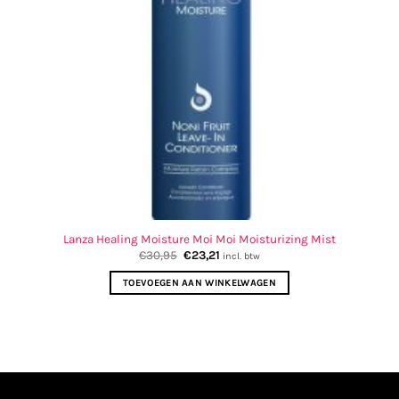
Lanza Healing Moisture Moi Moi Moisturizing Mist
Oorspronkelijke
Huidige
€
30,95
€
23,21
incl. btw
prijs
prijs
was:
is:
TOEVOEGEN AAN WINKELWAGEN
€30,95.
€23,21.