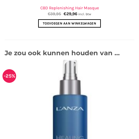
CBD Replenishing Hair Masque
Oorspronkelijke
Huidige
€
39,95
€
29,96
incl. btw
prijs
prijs
was:
is:
TOEVOEGEN AAN WINKELWAGEN
€39,95.
€29,96.
Je zou ook kunnen houden van …
-25%