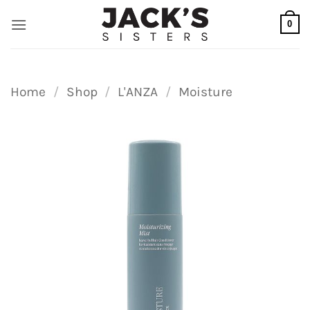
Ga
0
naar
inhoud
Home
/
Shop
/
L'ANZA
/
Moisture