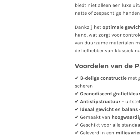
biedt niet alleen een luxe ui
natte of zeepachtige handen
Dankzij het
optimale gewich
hand, wat zorgt voor control
van duurzame materialen met
de liefhebber van klassiek n
Voordelen van de Pa
✔
3-delige constructie
met g
scheren
✔
Geanodiseerd grafietkleu
✔
Antislipstructuur
– uitste
✔
Ideaal gewicht en balans
–
✔ Gemaakt van
hoogwaardi
✔ Geschikt voor alle standa
✔ Geleverd in een
milieuvrie