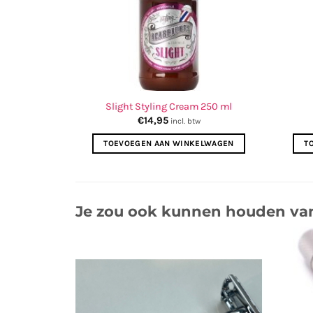
8.M3.Graph
Slight Styling Cream 250 ml
€
14,95
w
incl. btw
ELWAGEN
TOEVOEGEN AAN WINKELWAGEN
T
Je zou ook kunnen houden va