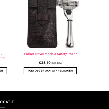
nt
Parker Travel Mach 3 Safety Razor
oom
€
38,50
incl. btw
EN
TOEVOEGEN AAN WINKELWAGEN
LOCATIE