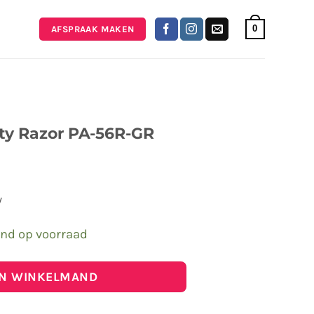
0
AFSPRAAK MAKEN
ty Razor PA-56R-GR
w
end op voorraad
IN WINKELMAND