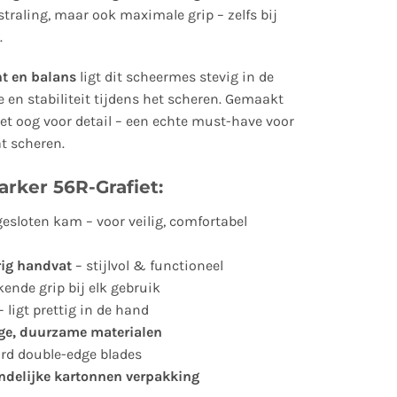
tstraling, maar ook maximale grip – zelfs bij
.
t en balans
ligt dit scheermes stevig in de
e en stabiliteit tijdens het scheren. Gemaakt
 oog voor detail – een echte must-have voor
at scheren.
rker 56R-Grafiet:
esloten kam – voor veilig, comfortabel
rig handvat
– stijlvol & functioneel
kende grip bij elk gebruik
 ligt prettig in de hand
ge, duurzame materialen
ard double-edge blades
ndelijke kartonnen verpakking