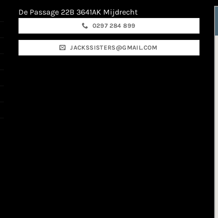
De Passage 22B 3641AK Mijdrecht
0297 284 899
JACKSSISTERS@GMAIL.COM