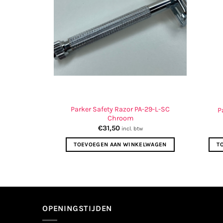
Parker Safety Razor PA-29-L-SC
 58F-Graph
P
Chroom
€
31,50
w
incl. btw
ELWAGEN
TOEVOEGEN AAN WINKELWAGEN
T
OPENINGSTIJDEN