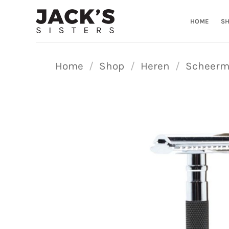
Ga
naar
HOME
S
inhoud
Home
/
Shop
/
Heren
/
Scheerm