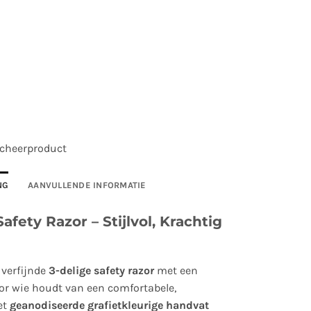
 scheerproduct
NG
AANVULLENDE INFORMATIE
afety Razor – Stijlvol, Krachtig
 verfijnde
3-delige safety razor
met een
or wie houdt van een comfortabele,
et
geanodiseerde grafietkleurige handvat