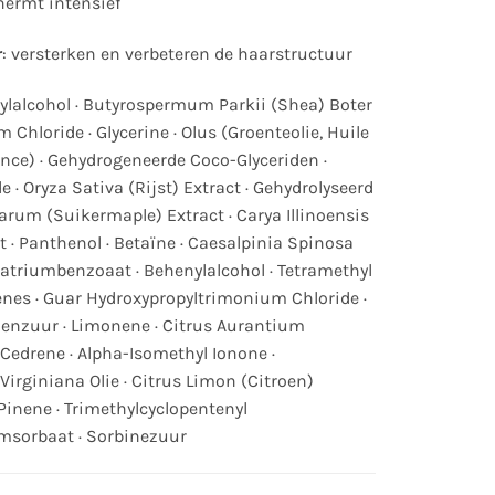
hermt intensief
r
: versterken en verbeteren de haarstructuur
rylalcohol · Butyrospermum Parkii (Shea) Boter
 Chloride · Glycerine · Olus (Groenteolie, Huile
ance) · Gehydrogeneerde Coco-Glyceriden ·
e · Oryza Sativa (Rijst) Extract · Gehydrolyseerd
harum (Suikermaple) Extract · Carya Illinoensis
 · Panthenol · Betaïne · Caesalpinia Spinosa
Natriumbenzoaat · Behenylalcohol · Tetramethyl
nes · Guar Hydroxypropyltrimonium Chloride ·
roenzuur · Limonene · Citrus Aurantium
yl Cedrene · Alpha-Isomethyl Ionone ·
 Virginiana Olie · Citrus Limon (Citroen)
 Pinene · Trimethylcyclopentenyl
umsorbaat · Sorbinezuur