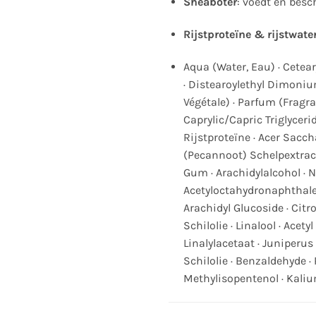
Sheaboter
: voedt en besc
Rijstproteïne & rijstwate
Aqua (Water, Eau) · Cetea
· Distearoylethyl Dimonium
Végétale) · Parfum (Fragr
Caprylic/Capric Triglycerid
Rijstproteïne · Acer Sacc
(Pecannoot) Schelpextract
Gum · Arachidylalcohol · 
Acetyloctahydronaphthale
Arachidyl Glucoside · Cit
Schilolie · Linalool · Acet
Linalylacetaat · Juniperus
Schilolie · Benzaldehyde ·
Methylisopentenol · Kali