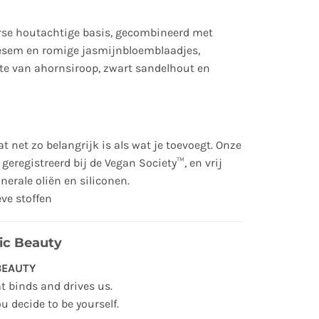
rse houtachtige basis, gecombineerd met
esem en romige jasmijnbloemblaadjes,
te van ahornsiroop, zwart sandelhout en
t net zo belangrijk is als wat je toevoegt. Onze
geregistreerd bij de Vegan Society™, en vrij
nerale oliën en siliconen.
eve stoffen
ic Beauty
BEAUTY
hat binds and drives us.
u decide to be yourself.