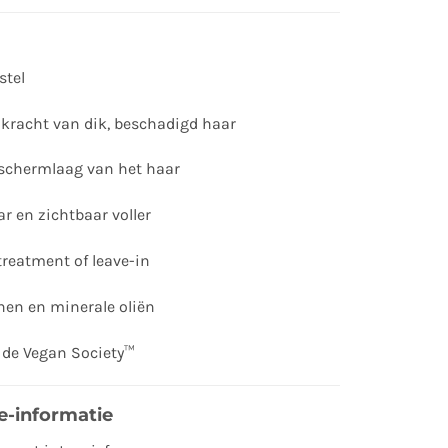
stel
 kracht van dik, beschadigd haar
eschermlaag van het haar
r en zichtbaar voller
treatment of leave-in
enen en minerale oliën
 de Vegan Society™
e-informatie