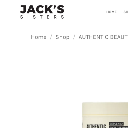
Ga
naar
HOME
S
inhoud
Home
/
Shop
/
AUTHENTIC BEAUT