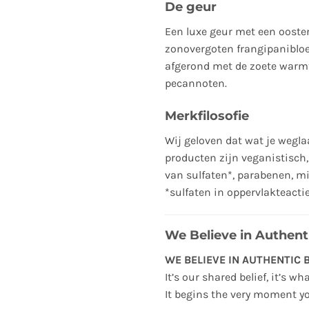
De geur
Een luxe geur met een ooste
zonovergoten frangipaniblo
afgerond met de zoete warm
pecannoten.
Merkfilosofie
Wij geloven dat wat je weglaa
producten zijn veganistisch, 
van sulfaten*, parabenen, mi
*sulfaten in oppervlakteacti
We Believe in Authent
WE BELIEVE IN AUTHENTIC 
It’s our shared belief, it’s w
It begins the very moment yo