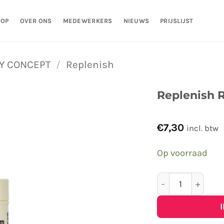
HOP
OVER ONS
MEDEWERKERS
NIEUWS
PRIJSLIJST
Y CONCEPT
/
Replenish
Replenish 
€
7,30
incl. btw
Op voorraad
Replenish Rich 