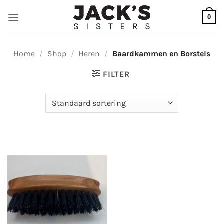
Ga
0
naar
inhoud
Home
/
Shop
/
Heren
/
Baardkammen en Borstels
FILTER