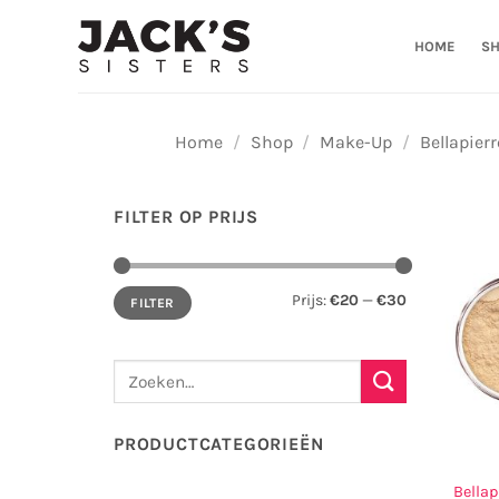
Ga
naar
HOME
S
inhoud
Home
/
Shop
/
Make-Up
/
Bellapierr
FILTER OP PRIJS
Min.
Max.
Prijs:
€20
—
€30
FILTER
prijs
prijs
Zoeken
naar:
PRODUCTCATEGORIEËN
Bella