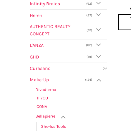
Infinity Braids
(62)
Heren
(37)
AUTHENTIC BEAUTY
(67)
CONCEPT
L'ANZA
(82)
GHD
(18)
Curasano
(4)
Make-Up
(124)
Divaderme
HI YOU
ICONA
Bellapierre
She-Iss Tools