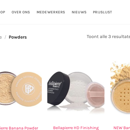
HOP
OVER ONS
MEDEWERKERS
NIEUWS
PRIJSLIJST
Toont alle 3 resultat
e
/
Powders
Bellapierre HD Finishing
NEW Ban
pierre Banana Powder